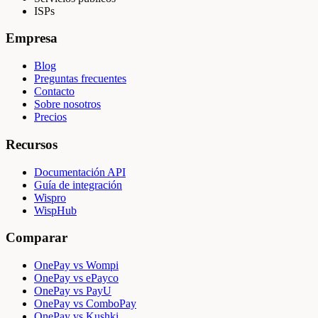
ISPs
Empresa
Blog
Preguntas frecuentes
Contacto
Sobre nosotros
Precios
Recursos
Documentación API
Guía de integración
Wispro
WispHub
Comparar
OnePay vs Wompi
OnePay vs ePayco
OnePay vs PayU
OnePay vs ComboPay
OnePay vs Kushki