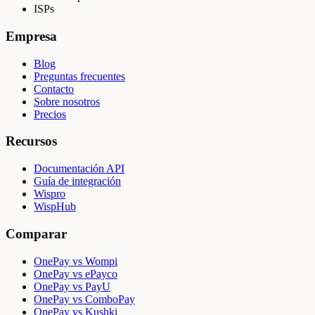
ISPs
Empresa
Blog
Preguntas frecuentes
Contacto
Sobre nosotros
Precios
Recursos
Documentación API
Guía de integración
Wispro
WispHub
Comparar
OnePay vs Wompi
OnePay vs ePayco
OnePay vs PayU
OnePay vs ComboPay
OnePay vs Kushki