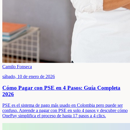
Camilo Fonseca
sábado, 10 de enero de 2026
Cómo Pagar con PSE en 4 Pasos: Guía Completa
2026
PSE es el sistema de pago más usado en Colombia pero puede ser
confuso. Aprende a pagar con PSE en solo 4 pasos y descubre cómo
OnePay simplifica el proceso de hasta 17 pasos a 4 clics.