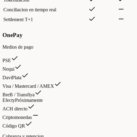
Conciliacion en tiempo real
Settlement T+1
OnePay
Medios de pago
PSE
Nequi
DaviPlata
Visa / Mastercard / AMEX
BreB / Transfiya
Efecty
Próximamente
ACH directo
Criptomonedas
Código QR
Cobranza y retencion